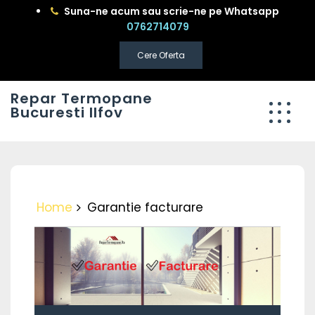
Skip
Suna-ne acum sau scrie-ne pe Whatsapp
to
0762714079
content
Cere Oferta
Repar Termopane
Bucuresti Ilfov
Home
Garantie facturare