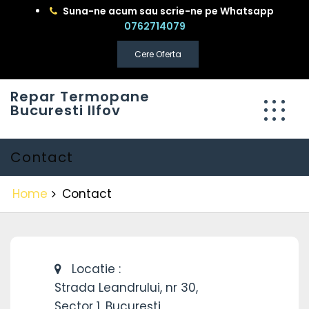
Skip
Suna-ne acum sau scrie-ne pe Whatsapp
to
0762714079
content
Cere Oferta
Repar Termopane
Bucuresti Ilfov
Contact
Home
Contact
Locatie :
Strada Leandrului, nr 30,
Sector 1, București